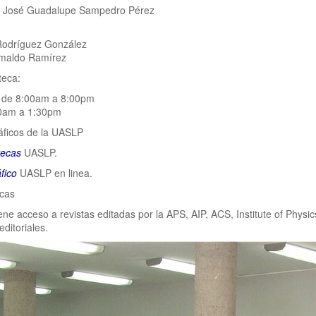
 José Guadalupe Sampedro Pérez
odríguez González
imaldo Ramírez
teca:
 de 8:00am a 8:00pm
0am a 1:30pm
áficos de la UASLP
tecas
UASLP.
fico
UASLP en linea.
icas
ne acceso a revistas editadas por la APS, AIP, ACS, Institute of Physic
editoriales.