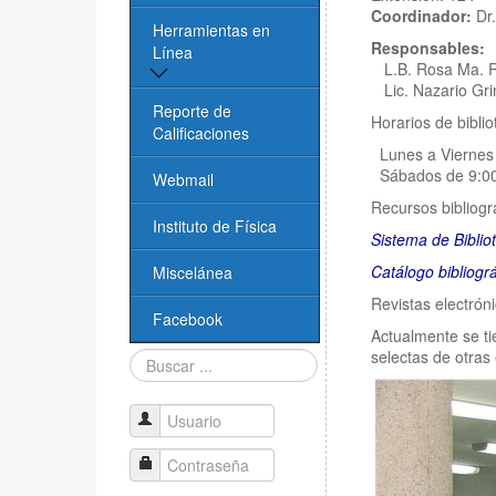
Coordinador:
Dr.
Reglamento de
Administrativos
Herramientas en
estancias
Responsables:
Línea
L.B. Rosa Ma. R
Biblioteca
Logos
Lic. Nazario Gr
Revistas científicas
Reporte de
Horarios de biblio
Cómputo
Transparencia
Calificaciones
Lunes a Viernes
Libros
Videoconferencias
Sábados de 9:0
Creación de
Webmail
Licenciatura
Software Libre
Recursos bibliogr
Técnicos Académicos
Instituto de Física
Sistema de Biblio
PIDE - IF
Enlaces de Interés
Infraestructura
Catálogo bibliográ
Miscelánea
Reporte de
Buscadores
Revistas electrón
Calificaciones
Facebook
Actualmente se tie
selectas de otras 
Buscar...
Taller Lic. Biofísica
Evaluación CIEES
Usuario
Contraseña