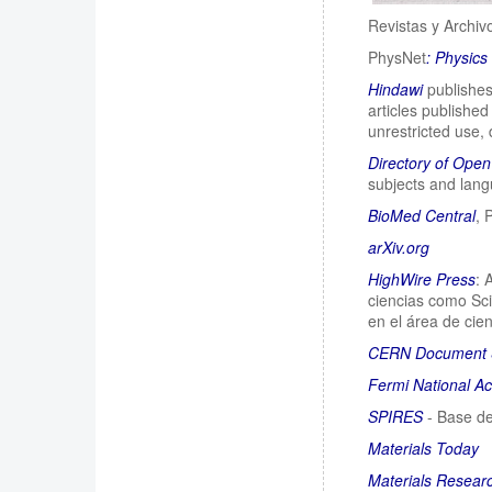
Revistas y Archiv
PhysNet
:
Physics 
Hindawi
publishes
articles publishe
unrestricted use, 
Directory of Ope
subjects and langu
BioMed Central
, 
arXiv.org
HighWire Press
: 
ciencias como Sci
en el área de cien
CERN Document 
Fermi National Ac
SPIRES
- Base de
Materials Today
Materials Researc