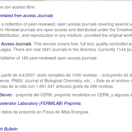
os con acceso libre:
related free-access Journals
 a collection of peer-reviewed, open access journals covering several a
d in Hindawi journals are open access and distributed under the Creati
distribution, and reproduction in any medium, provided the original work 
n Access
Journals
. This service covers free, full text, quality controlled 
ages. There are now 3341 journals in the directory. Currently 1144 jour
Publisher of 185 peer-reviewed open access journals
A partir de 4/4/2007, texto completo de 1036 revistas -- incluyendo 42
ence, PNAS, Journal of Biological Chemistry, etc. -- Este es el archiv
cias de la vida con 1,691,047 articulos gratis de 286 revistas.
Server
- preprints del CERN, preprints recebidos en CERN, y algunos 
celerator Laboratory (FERMILAB) Preprints.
 datos de preprints en Física de Altas Energías.
h Bulletin