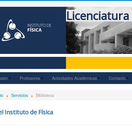
Licenciatura 
sión
Profesores
Actividades Académicas
Contacto
io
Servicios
Biblioteca
l Instituto de Física