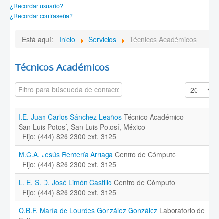
¿Recordar usuario?
¿Recordar contraseña?
Está aquí:
Inicio
Servicios
Técnicos Académicos
Técnicos Académicos
Campo 'Filtrar'
Cantidad a
Despublicado
I.E. Juan Carlos Sánchez Leaños
Técnico Académico
San Luis Potosí, San Luis Potosí, México
Fijo: (444) 826 2300 ext. 3125
M.C.A. Jesús Rentería Arriaga
Centro de Cómputo
Fijo: (444) 826 2300 ext. 3125
L. E. S. D. José Limón Castillo
Centro de Cómputo
Fijo: (444) 826 2300 ext. 3125
Q.B.F. María de Lourdes González González
Laboratorio de