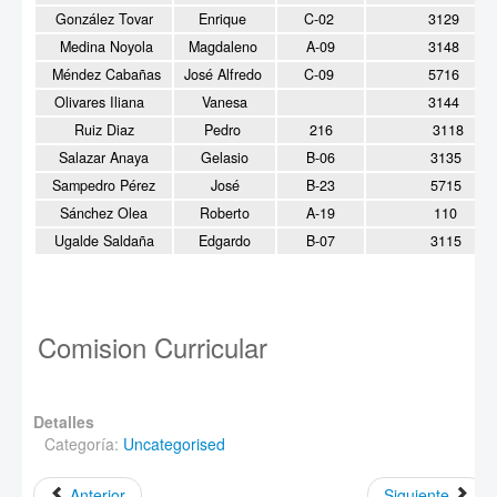
González Tovar
Enrique
C-02
3129
Medina Noyola
Magdaleno
A-09
3148
Méndez Cabañas
José Alfredo
C-09
5716
Olivares Iliana
Vanesa
3144
Ruiz Diaz
Pedro
216
3118
Salazar Anaya
Gelasio
B-06
3135
Sampedro Pérez
José
B-23
5715
Sánchez Olea
Roberto
A-19
110
Ugalde Saldaña
Edgardo
B-07
3115
Comision Curricular
Detalles
Categoría:
Uncategorised
Anterior
Siguiente