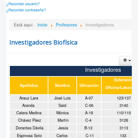
¿Recordar usuario?
¿Recordar contraseña?
Está aquí:
Inicio
Profesores
Investigadores
Investigadores Biofísica
Investigadores
Extensión
Apellidos
Nombre
Ubicación
Oficina/Laborato
Arauz Lara
José Luis
A-07
123/137
Aranda
Said
C-06
3140
Calera Medina
Mónica
A-19
110/110
Chávez Páez
Martín
C-4
3126
Dorantes Dávila
Jesús
B-13
3113
Espinosa Soto
Carlos
C-11
133