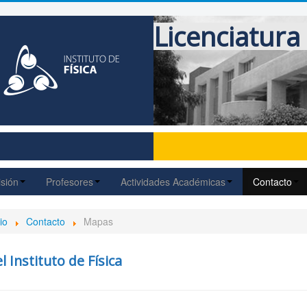
Licenciatura 
sión
Profesores
Actividades Académicas
Contacto
io
Contacto
Mapas
l Instituto de Física