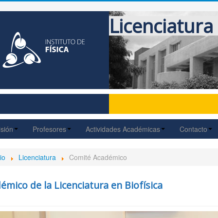
Licenciatura 
sión
Profesores
Actividades Académicas
Contacto
io
Licenciatura
Comité Académico
mico de la Licenciatura en Biofísica