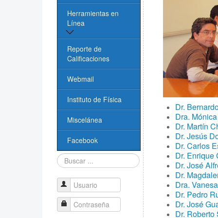
Reglamento de
Administrativos
Herramientas en
estancias
Línea
Biblioteca
Logos
Revistas científicas
Reporte de
Cómputo
Transparencia
Calificaciones
Libros
Videoconferencias
Creación de
Webmail
Licenciatura
Software Libre
Técnicos Académicos
Instituto de Física
Dr. Bernard
PIDE - IF
Enlaces de Interés
Infraestructura
Dra. Mónica
Miscelánea
Dr. Martín 
Reporte de
Buscadores
Dr. Jesús D
Calificaciones
Facebook
Dr. Carlos 
Dr. Enrique
Buscar...
Taller Lic. Biofísica
Dr. José Al
Dr. Magdale
Evaluación CIEES
Dra. Vanesa 
Usuario
Dr. Pedro R
Dr. José G
Contraseña
Dr. Roberto