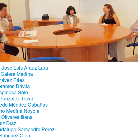
o José Luis Arauz Lara
 Calera Medina
Chávez Páez
orantes Dávila
Espinosa Soto
 González Tovar
fredo Méndez Cabañas
no Medina Noyola
Olivares Iliana
uiz Diaz
uadalupe Sampedro Pérez
 Sánchez Olea