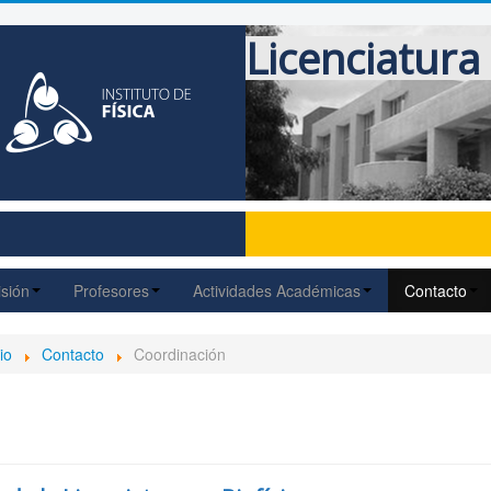
Licenciatura 
sión
Profesores
Actividades Académicas
Contacto
io
Contacto
Coordinación