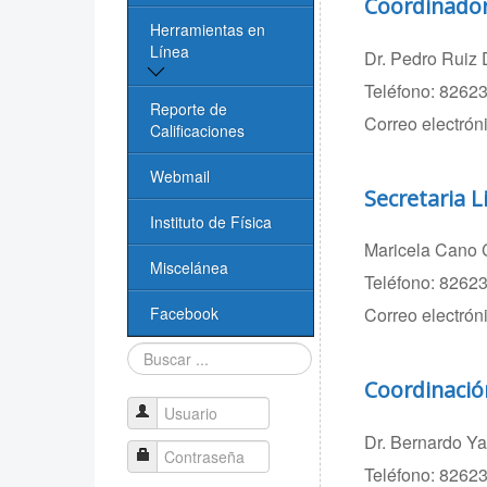
Coordinador 
Reglamento de
Administrativos
Herramientas en
estancias
Línea
Dr. Pedro Ruiz 
Biblioteca
Logos
Teléfono: 82623
Revistas científicas
Reporte de
Cómputo
Correo electrón
Transparencia
Calificaciones
Libros
Videoconferencias
Creación de
Webmail
Secretaria L
Licenciatura
Software Libre
Técnicos Académicos
Instituto de Física
PIDE - IF
Enlaces de Interés
Maricela Cano 
Infraestructura
Miscelánea
Teléfono: 8262
Reporte de
Buscadores
Calificaciones
Facebook
Correo electrón
Buscar...
Taller Lic. Biofísica
Coordinación
Evaluación CIEES
Usuario
Dr. Bernardo Y
Contraseña
Teléfono:
82623