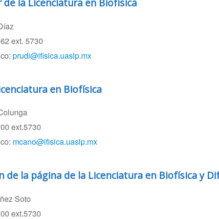
de la Licenciatura en Biofísica
Díaz
62 ext. 5730
ico:
prudi@ifisica.uaslp.mx
icenciatura en Biofísica
Colunga
300 ext.5730
ico:
mcano@ifisica.uaslp.mx
 de la página de la Licenciatura en Biofísica y Di
añez Soto
00 ext.5730